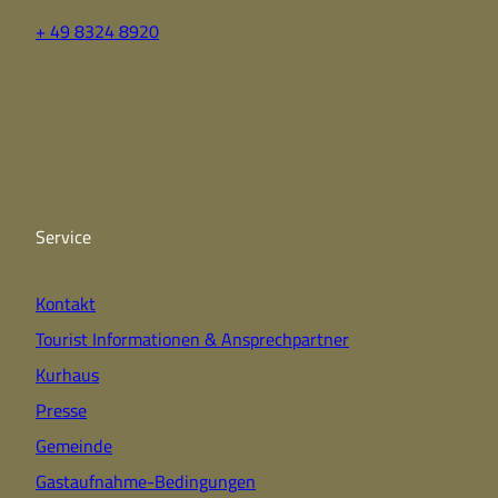
+ 49 8324 8920
F
Y
I
a
o
n
c
u
s
e
t
t
b
u
a
o
b
g
o
e
r
k
a
Service
m
Kontakt
Tourist Informationen & Ansprechpartner
Kurhaus
Presse
Gemeinde
Gastaufnahme-Bedingungen