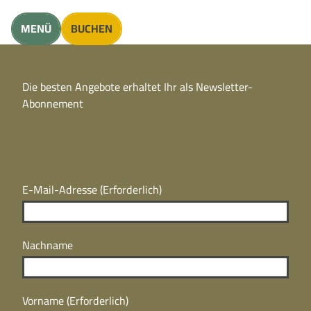
unft finden
MENÜ
BUCHEN
CC
BY
Die besten Angebote erhaltet Ihr als Newsletter-
N
CC
Abonnement
BY
N
E-Mail-Adresse
(Erforderlich)
Nachname
Vorname
(Erforderlich)