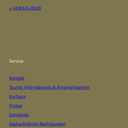
+ 49 8324 8920
F
Y
I
a
o
n
c
u
s
e
t
t
b
u
a
o
b
g
o
e
r
k
a
Service
m
Kontakt
Tourist Informationen & Ansprechpartner
Kurhaus
Presse
Gemeinde
Gastaufnahme-Bedingungen