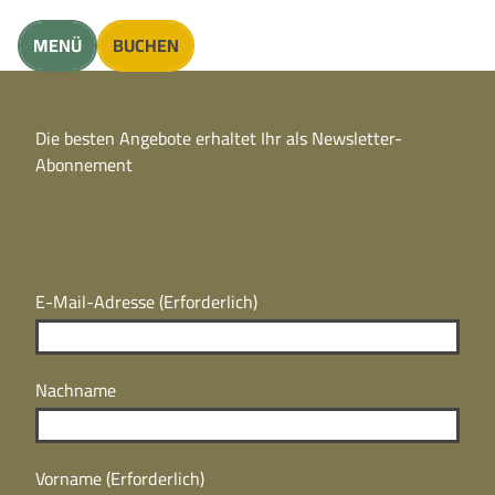
unft finden
MENÜ
BUCHEN
CC
BY
Die besten Angebote erhaltet Ihr als Newsletter-
N
CC
Abonnement
BY
N
E-Mail-Adresse
(Erforderlich)
Nachname
Vorname
(Erforderlich)