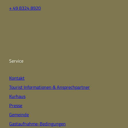
+ 49 8324 8920
F
Y
I
a
o
n
c
u
s
e
t
t
b
u
a
o
b
g
o
e
r
k
a
Service
m
Kontakt
Tourist Informationen & Ansprechpartner
Kurhaus
Presse
Gemeinde
Gastaufnahme-Bedingungen