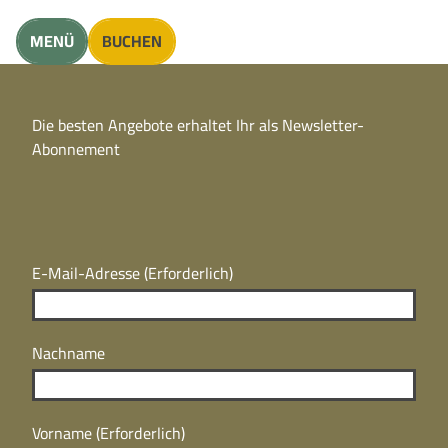
unft finden
MENÜ
BUCHEN
CC
BY
Die besten Angebote erhaltet Ihr als Newsletter-
N
CC
Abonnement
BY
N
E-Mail-Adresse
(Erforderlich)
Nachname
Vorname
(Erforderlich)