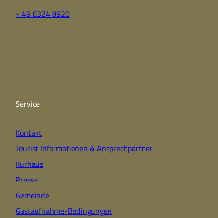
+ 49 8324 8920
F
Y
I
a
o
n
c
u
s
e
t
t
b
u
a
o
b
g
o
e
r
k
a
Service
m
Kontakt
Tourist Informationen & Ansprechpartner
Kurhaus
Presse
Gemeinde
Gastaufnahme-Bedingungen