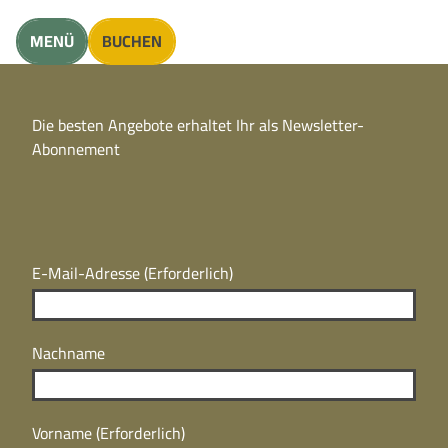
unft finden
MENÜ
BUCHEN
CC
BY
Die besten Angebote erhaltet Ihr als Newsletter-
N
CC
Abonnement
BY
N
E-Mail-Adresse
(Erforderlich)
Nachname
Vorname
(Erforderlich)