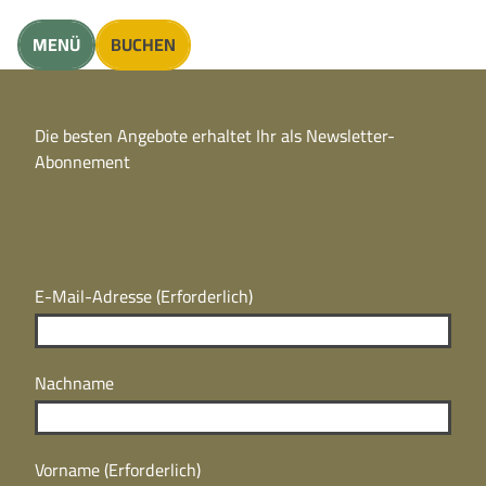
unft finden
MENÜ
BUCHEN
CC
BY
Die besten Angebote erhaltet Ihr als Newsletter-
N
CC
Abonnement
BY
N
E-Mail-Adresse
(Erforderlich)
Nachname
Vorname
(Erforderlich)