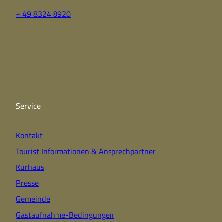
+ 49 8324 8920
F
Y
I
a
o
n
c
u
s
e
t
t
b
u
a
o
b
g
o
e
r
k
a
Service
m
Kontakt
Tourist Informationen & Ansprechpartner
Kurhaus
Presse
Gemeinde
Gastaufnahme-Bedingungen