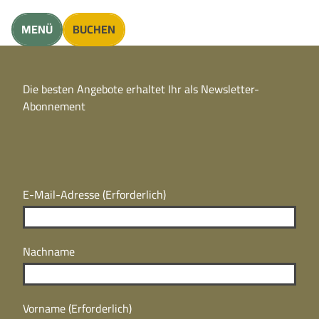
unft finden
MENÜ
BUCHEN
CC
BY
Die besten Angebote erhaltet Ihr als Newsletter-
N
CC
Abonnement
BY
N
E-Mail-Adresse
(Erforderlich)
Nachname
Vorname
(Erforderlich)