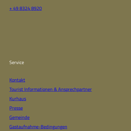
+ 49 8324 8920
F
Y
I
a
o
n
c
u
s
e
t
t
b
u
a
o
b
g
o
e
r
k
a
Service
m
Kontakt
Tourist Informationen & Ansprechpartner
Kurhaus
Presse
Gemeinde
Gastaufnahme-Bedingungen