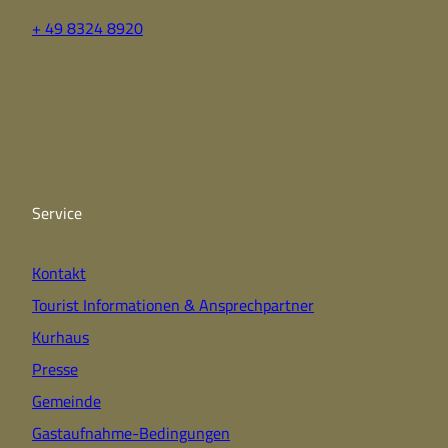
+ 49 8324 8920
F
Y
I
a
o
n
c
u
s
e
t
t
b
u
a
o
b
g
o
e
r
k
a
Service
m
Kontakt
Tourist Informationen & Ansprechpartner
Kurhaus
Presse
Gemeinde
Gastaufnahme-Bedingungen