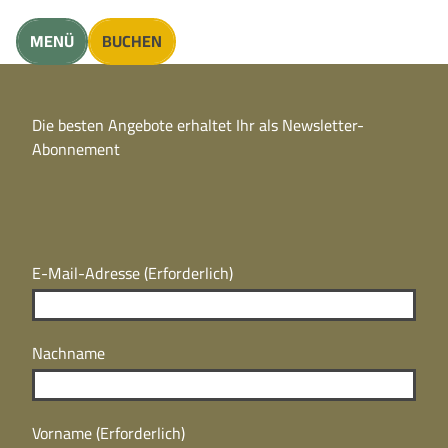
unft finden
MENÜ
BUCHEN
CC
BY
Die besten Angebote erhaltet Ihr als Newsletter-
N
CC
Abonnement
BY
N
E-Mail-Adresse
(Erforderlich)
Nachname
Vorname
(Erforderlich)