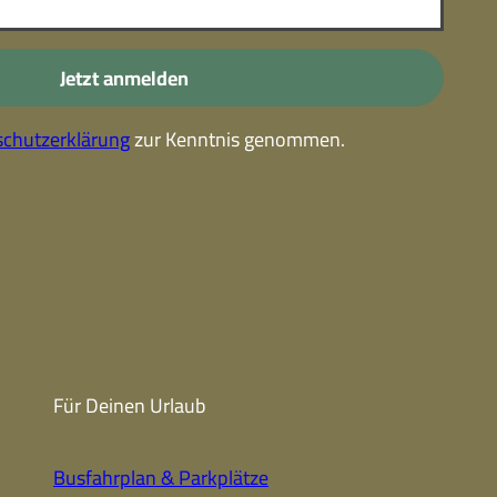
-
Kostenlose Leistungen im
Urlaub
Jetzt anmelden
Alle Erlebnisse
chutzerklärung
zur Kenntnis genommen.
Gutscheine
Gutschein-
partner
Winter
Sehenswert
Gutschein
Unterkünfte finden
Fanartikel
Prospekte
Für Deinen Urlaub
CC-BY-NC-ND
Busfahrplan & Parkplätze
Urlaub ohne