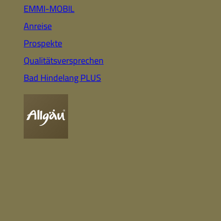
Auto
Highlights für Familien
EMMI-MOBIL
Anreise
Prospekte
CC-BY-ND
Nachhaltig
Qualitätsversprechen
& Gesund
Webcam
Bummeln &
Einkaufen
Bad Hindelang PLUS