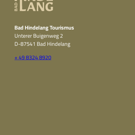
Bad Hindelang Tourismus
Unterer Buigenweg 2
D-87541 Bad Hindelang
+ 49 8324 8920
F
Y
I
a
o
n
c
u
s
e
t
t
b
u
a
o
b
g
o
e
r
k
a
m