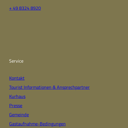
+ 49 8324 8920
F
Y
I
a
o
n
c
u
s
e
t
t
b
u
a
o
b
g
o
e
r
k
a
Service
m
Kontakt
Tourist Informationen & Ansprechpartner
Kurhaus
Presse
Gemeinde
Gastaufnahme-Bedingungen