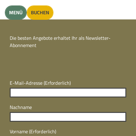
unft finden
MENÜ
BUCHEN
CC
BY
Die besten Angebote erhaltet Ihr als Newsletter-
N
CC
Abonnement
BY
N
E-Mail-Adresse
(Erforderlich)
Nachname
Vorname
(Erforderlich)