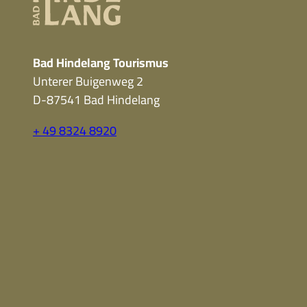
Bad Hindelang Tourismus
Unterer Buigenweg 2
D-87541 Bad Hindelang
+ 49 8324 8920
F
Y
I
a
o
n
c
u
s
e
t
t
b
u
a
o
b
g
o
e
r
k
a
m