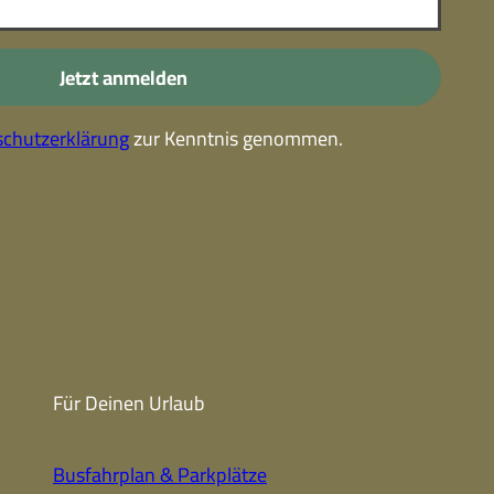
-
Kostenlose Leistungen im
Urlaub
Jetzt anmelden
Alle Erlebnisse
chutzerklärung
zur Kenntnis genommen.
Gutscheine
Gutschein-
partner
Winter
Sehenswert
Gutschein
Unterkünfte finden
Fanartikel
Prospekte
Für Deinen Urlaub
CC-BY-NC-ND
Busfahrplan & Parkplätze
Urlaub ohne