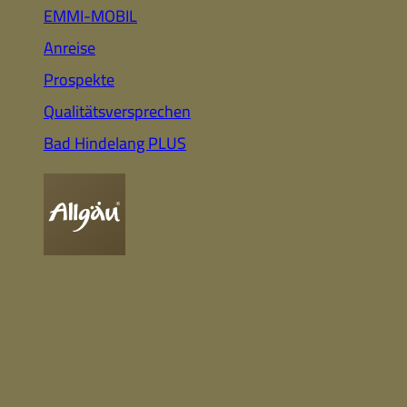
Auto
Highlights für Familien
EMMI-MOBIL
Anreise
Prospekte
CC-BY-ND
Nachhaltig
Qualitätsversprechen
& Gesund
Webcam
Bummeln &
Einkaufen
Bad Hindelang PLUS