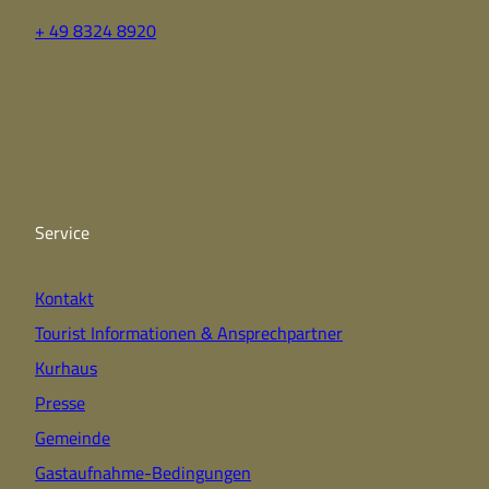
+ 49 8324 8920
F
Y
I
a
o
n
c
u
s
e
t
t
b
u
a
o
b
g
o
e
r
k
a
Service
m
Kontakt
Tourist Informationen & Ansprechpartner
Kurhaus
Presse
Gemeinde
Gastaufnahme-Bedingungen