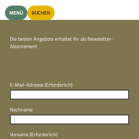
unft finden
MENÜ
BUCHEN
CC
BY
Die besten Angebote erhaltet Ihr als Newsletter-
N
CC
Abonnement
BY
N
E-Mail-Adresse
(Erforderlich)
Nachname
Vorname
(Erforderlich)