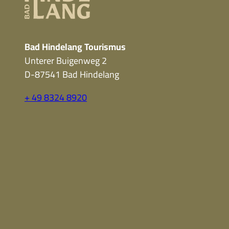
Bad Hindelang Tourismus
Unterer Buigenweg 2
D-87541 Bad Hindelang
+ 49 8324 8920
F
Y
I
a
o
n
c
u
s
e
t
t
b
u
a
o
b
g
o
e
r
k
a
m