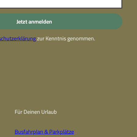
-
Kostenlose Leistungen im
Urlaub
Jetzt anmelden
Alle Erlebnisse
chutzerklärung
zur Kenntnis genommen.
Gutscheine
Gutschein-
partner
Winter
Sehenswert
Gutschein
Unterkünfte finden
Fanartikel
Prospekte
Für Deinen Urlaub
CC-BY-NC-ND
Busfahrplan & Parkplätze
Urlaub ohne