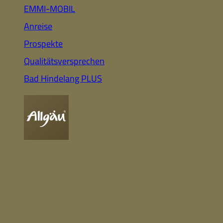
Auto
Highlights für Familien
EMMI-MOBIL
Anreise
Prospekte
CC-BY-ND
Nachhaltig
Qualitätsversprechen
& Gesund
Webcam
Bummeln &
Einkaufen
Bad Hindelang PLUS