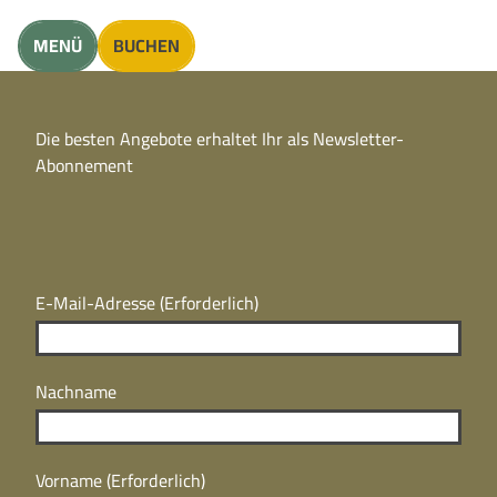
unft finden
MENÜ
BUCHEN
CC
BY
Die besten Angebote erhaltet Ihr als Newsletter-
N
CC
Abonnement
BY
N
E-Mail-Adresse
(Erforderlich)
Nachname
Vorname
(Erforderlich)