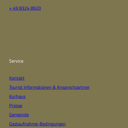
+ 49 8324 8920
F
Y
I
a
o
n
c
u
s
e
t
t
b
u
a
o
b
g
o
e
r
k
a
Service
m
Kontakt
Tourist Informationen & Ansprechpartner
Kurhaus
Presse
Gemeinde
Gastaufnahme-Bedingungen