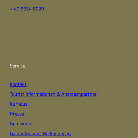
+ 49 8324 8920
F
Y
I
a
o
n
c
u
s
e
t
t
b
u
a
o
b
g
o
e
r
k
a
Service
m
Kontakt
Tourist Informationen & Ansprechpartner
Kurhaus
Presse
Gemeinde
Gastaufnahme-Bedingungen