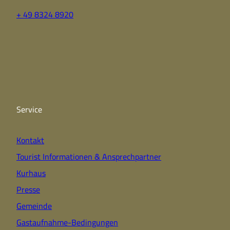
+ 49 8324 8920
F
Y
I
a
o
n
c
u
s
e
t
t
b
u
a
o
b
g
o
e
r
k
a
Service
m
Kontakt
Tourist Informationen & Ansprechpartner
Kurhaus
Presse
Gemeinde
Gastaufnahme-Bedingungen