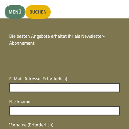
unft finden
MENÜ
BUCHEN
CC
BY
Die besten Angebote erhaltet Ihr als Newsletter-
N
CC
Abonnement
BY
N
E-Mail-Adresse
(Erforderlich)
Nachname
Vorname
(Erforderlich)