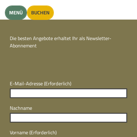
unft finden
MENÜ
BUCHEN
CC
BY
Die besten Angebote erhaltet Ihr als Newsletter-
N
CC
Abonnement
BY
N
E-Mail-Adresse
(Erforderlich)
Nachname
Vorname
(Erforderlich)