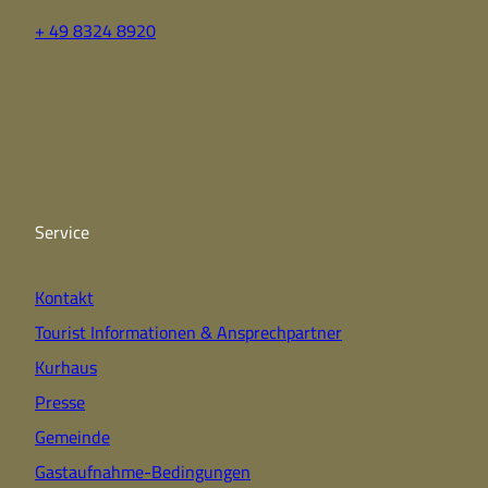
+ 49 8324 8920
F
Y
I
a
o
n
c
u
s
e
t
t
b
u
a
o
b
g
o
e
r
k
a
Service
m
Kontakt
Tourist Informationen & Ansprechpartner
Kurhaus
Presse
Gemeinde
Gastaufnahme-Bedingungen