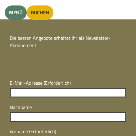
unft finden
MENÜ
BUCHEN
CC
BY
Die besten Angebote erhaltet Ihr als Newsletter-
N
CC
Abonnement
BY
N
E-Mail-Adresse
(Erforderlich)
Nachname
Vorname
(Erforderlich)