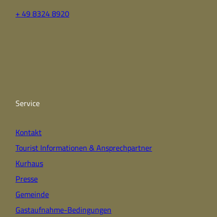
+ 49 8324 8920
F
Y
I
a
o
n
c
u
s
e
t
t
b
u
a
o
b
g
o
e
r
k
a
Service
m
Kontakt
Tourist Informationen & Ansprechpartner
Kurhaus
Presse
Gemeinde
Gastaufnahme-Bedingungen