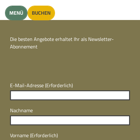
unft finden
MENÜ
BUCHEN
CC
BY
Die besten Angebote erhaltet Ihr als Newsletter-
N
CC
Abonnement
BY
N
E-Mail-Adresse
(Erforderlich)
Nachname
Vorname
(Erforderlich)