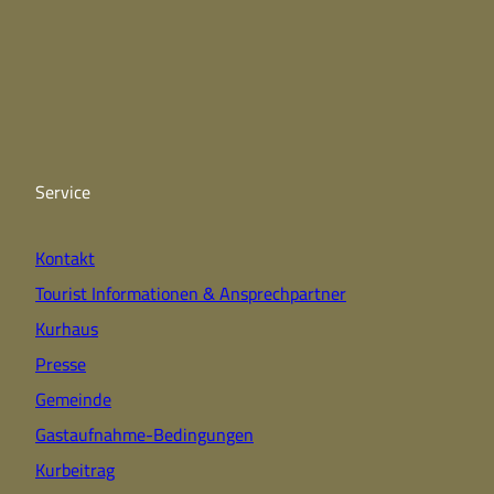
F
Y
I
a
o
n
c
u
s
e
t
t
b
u
a
o
b
g
o
e
r
k
a
Service
m
Kontakt
Tourist Informationen & Ansprechpartner
Kurhaus
Presse
Gemeinde
Gastaufnahme-Bedingungen
Kurbeitrag