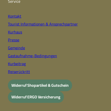
k
a
Service
m
Kontakt
Tourist Informationen & Ansprechpartner
Kurhaus
Presse
Gemeinde
Gastaufnahme-Bedingungen
Kurbeitrag
Reiserückritt
Widerruf Shopartikel & Gutschein
Widerruf ERGO Versicherung