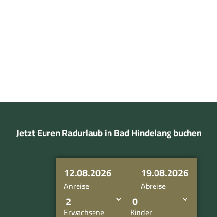
Y-ND
Bad
Hinde
Einkehr auf der Radtour
lang T
ouris
mus/
Pause machen & Energie tanken
Wolf
gang
Jetzt Euren Radurlaub in Bad Hindelang buchen
B. Kle
iner |
CC-B
Y-ND
12.08.2026
19.08.2026
Anreise
Abreise
Erwachsene
Kinder