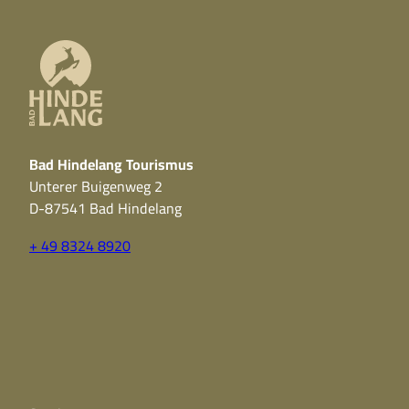
Bad Hindelang Tourismus
Unterer Buigenweg 2
D-87541 Bad Hindelang
+ 49 8324 8920
F
Y
I
a
o
n
c
u
s
e
t
t
b
u
a
o
b
g
o
e
r