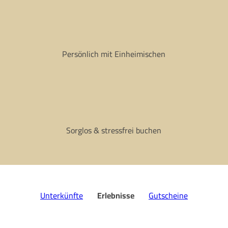
Persönlich mit Einheimischen
Sorglos & stressfrei buchen
Unterkünfte
­
Erlebnisse
­
Gutscheine