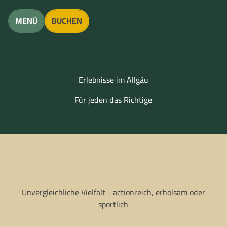
unft finden
Z
u
MENÜ
BUCHEN
m
I
n
CC
BY
h
N
CC
a
BY
Erlebnisse im Allgäu
N
l
Für jeden das Richtige
t
Unvergleichliche Vielfalt - actionreich, erholsam oder
sportlich