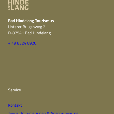
Bad Hindelang Tourismus
Unterer Buigenweg 2
D-87541 Bad Hindelang
+ 49 8324 8920
F
Y
I
a
o
n
c
u
s
e
t
t
b
u
a
o
b
g
o
e
r
k
a
Service
m
Kontakt
Tourist Informationen & Ansprechpartner