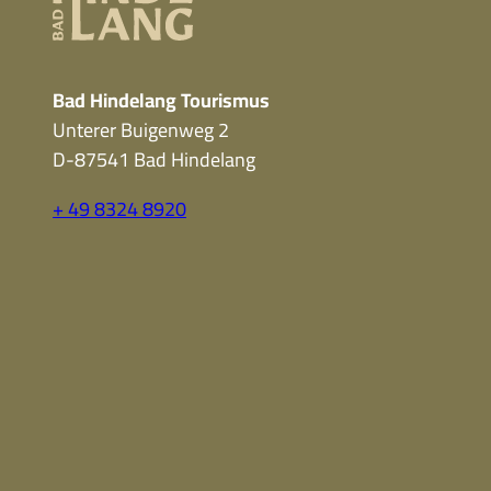
Bad Hindelang Tourismus
Unterer Buigenweg 2
D-87541 Bad Hindelang
+ 49 8324 8920
F
Y
I
a
o
n
c
u
s
e
t
t
b
u
a
o
b
g
o
e
r
k
a
m