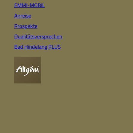
Auto
Highlights für Familien
EMMI-MOBIL
Anreise
Prospekte
CC-BY-ND
Nachhaltig
Qualitätsversprechen
& Gesund
Webcam
Bummeln &
Einkaufen
Bad Hindelang PLUS