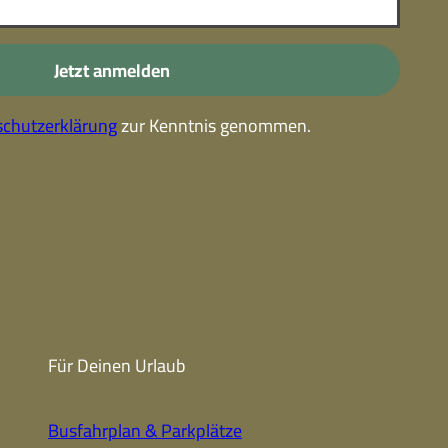
-
Kostenlose Leistungen im
Urlaub
Jetzt anmelden
Alle Erlebnisse
chutzerklärung
zur Kenntnis genommen.
Gutscheine
Gutschein-
partner
Winter
Sehenswert
Gutschein
Unterkünfte finden
Fanartikel
Prospekte
Für Deinen Urlaub
CC-BY-NC-ND
Busfahrplan & Parkplätze
Urlaub ohne