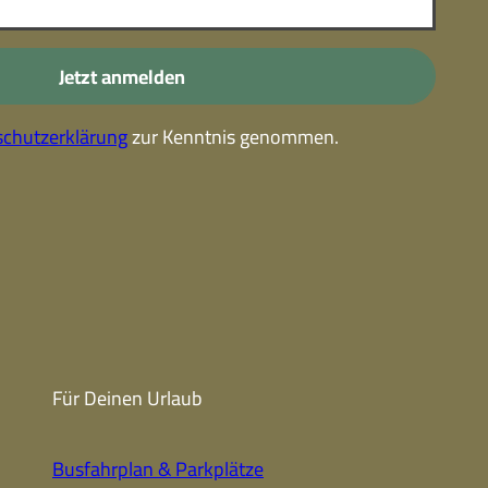
-
Kostenlose Leistungen im
Urlaub
Jetzt anmelden
Alle Erlebnisse
chutzerklärung
zur Kenntnis genommen.
Gutscheine
Gutschein-
partner
Winter
Sehenswert
Gutschein
Unterkünfte finden
Fanartikel
Prospekte
Für Deinen Urlaub
CC-BY-NC-ND
Busfahrplan & Parkplätze
Urlaub ohne