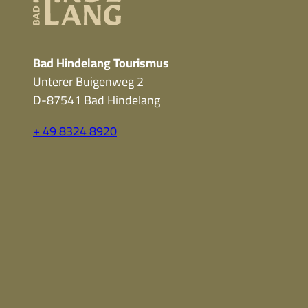
Bad Hindelang Tourismus
Unterer Buigenweg 2
D-87541 Bad Hindelang
+ 49 8324 8920
F
Y
I
a
o
n
c
u
s
e
t
t
b
u
a
o
b
g
o
e
r
k
a
m