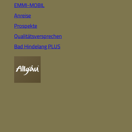
Auto
Highlights für Familien
EMMI-MOBIL
Anreise
Prospekte
CC-BY-ND
Nachhaltig
Qualitätsversprechen
& Gesund
Webcam
Bummeln &
Einkaufen
Bad Hindelang PLUS