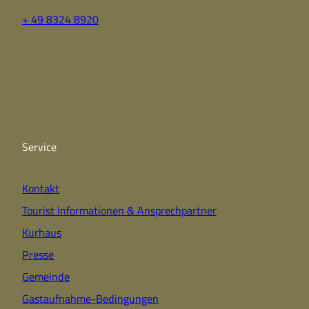
+ 49 8324 8920
F
Y
I
a
o
n
c
u
s
e
t
t
b
u
a
o
b
g
o
e
r
k
a
Service
m
Kontakt
Tourist Informationen & Ansprechpartner
Kurhaus
Presse
Gemeinde
Gastaufnahme-Bedingungen