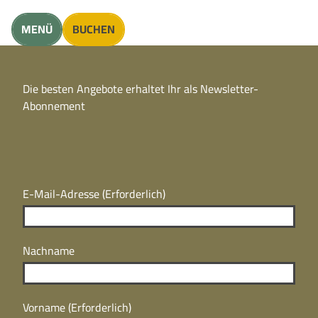
unft finden
MENÜ
BUCHEN
CC
BY
Die besten Angebote erhaltet Ihr als Newsletter-
N
CC
Abonnement
BY
N
E-Mail-Adresse
(Erforderlich)
Nachname
Vorname
(Erforderlich)