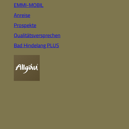
Auto
Highlights für Familien
EMMI-MOBIL
Anreise
Prospekte
CC-BY-ND
Nachhaltig
Qualitätsversprechen
& Gesund
Webcam
Bummeln &
Einkaufen
Bad Hindelang PLUS