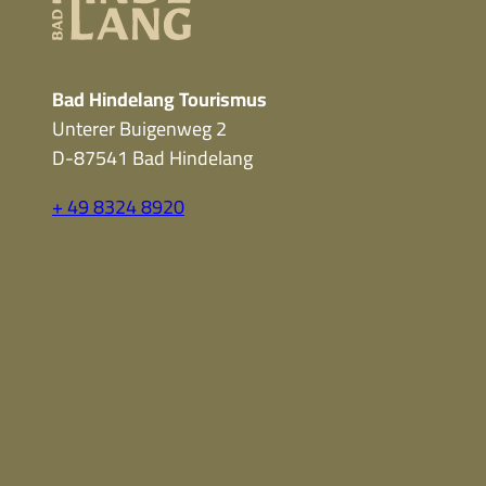
Bad Hindelang Tourismus
Unterer Buigenweg 2
D-87541 Bad Hindelang
+ 49 8324 8920
F
Y
I
a
o
n
c
u
s
e
t
t
b
u
a
o
b
g
o
e
r
k
a
m