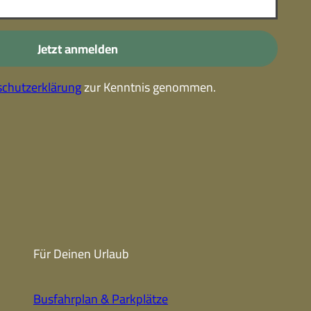
-
Kostenlose Leistungen im
Urlaub
Jetzt anmelden
Alle Erlebnisse
chutzerklärung
zur Kenntnis genommen.
Gutscheine
Gutschein-
partner
Winter
Sehenswert
Gutschein
Unterkünfte finden
Fanartikel
Prospekte
Für Deinen Urlaub
CC-BY-NC-ND
Busfahrplan & Parkplätze
Urlaub ohne