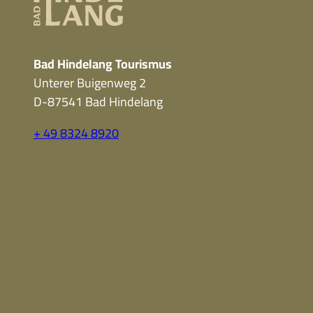
Bad Hindelang Tourismus
Unterer Buigenweg 2
D-87541 Bad Hindelang
+ 49 8324 8920
F
Y
I
a
o
n
c
u
s
e
t
t
b
u
a
o
b
g
o
e
r
k
a
m