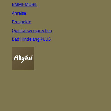
Auto
Highlights für Familien
EMMI-MOBIL
Anreise
Prospekte
CC-BY-ND
Nachhaltig
Qualitätsversprechen
& Gesund
Webcam
Bummeln &
Einkaufen
Bad Hindelang PLUS