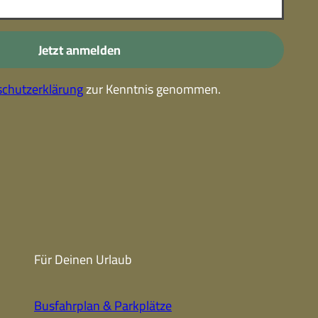
-
Kostenlose Leistungen im
Urlaub
Jetzt anmelden
Alle Erlebnisse
chutzerklärung
zur Kenntnis genommen.
Gutscheine
Gutschein-
partner
Winter
Sehenswert
Gutschein
Unterkünfte finden
Fanartikel
Prospekte
Für Deinen Urlaub
CC-BY-NC-ND
Busfahrplan & Parkplätze
Urlaub ohne