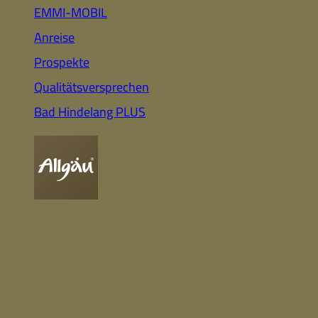
Auto
Highlights für Familien
EMMI-MOBIL
Anreise
Prospekte
CC-BY-ND
Nachhaltig
Qualitätsversprechen
& Gesund
Webcam
Bummeln &
Einkaufen
Bad Hindelang PLUS