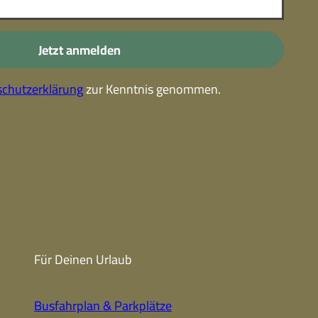
-
Kostenlose Leistungen im
Urlaub
Jetzt anmelden
Alle Erlebnisse
chutzerklärung
zur Kenntnis genommen.
Gutscheine
Gutschein-
partner
Winter
Sehenswert
Gutschein
Unterkünfte finden
Fanartikel
Prospekte
Für Deinen Urlaub
CC-BY-NC-ND
Busfahrplan & Parkplätze
Urlaub ohne