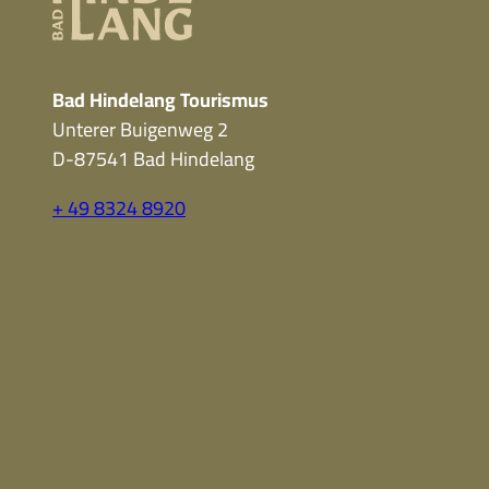
Bad Hindelang Tourismus
Unterer Buigenweg 2
D-87541 Bad Hindelang
+ 49 8324 8920
F
Y
I
a
o
n
c
u
s
e
t
t
b
u
a
o
b
g
o
e
r
k
a
m