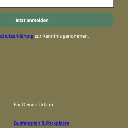
-
Kostenlose Leistungen im
Urlaub
Jetzt anmelden
Alle Erlebnisse
chutzerklärung
zur Kenntnis genommen.
Gutscheine
Gutschein-
partner
Winter
Sehenswert
Gutschein
Unterkünfte finden
Fanartikel
Prospekte
Für Deinen Urlaub
CC-BY-NC-ND
Busfahrplan & Parkplätze
Urlaub ohne