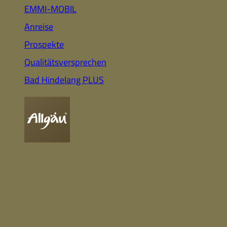
Auto
Highlights für Familien
EMMI-MOBIL
Anreise
Prospekte
CC-BY-ND
Nachhaltig
Qualitätsversprechen
& Gesund
Webcam
Bummeln &
Einkaufen
Bad Hindelang PLUS