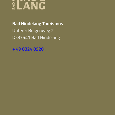
Bad Hindelang Tourismus
Unterer Buigenweg 2
D-87541 Bad Hindelang
+ 49 8324 8920
F
Y
I
a
o
n
c
u
s
e
t
t
b
u
a
o
b
g
o
e
r
k
a
m