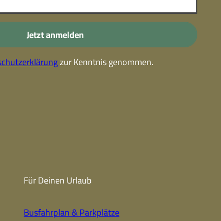
-
Kostenlose Leistungen im
Urlaub
Jetzt anmelden
Alle Erlebnisse
chutzerklärung
zur Kenntnis genommen.
Gutscheine
Gutschein-
partner
Winter
Sehenswert
Gutschein
Unterkünfte finden
Fanartikel
Prospekte
Für Deinen Urlaub
CC-BY-NC-ND
Busfahrplan & Parkplätze
Urlaub ohne