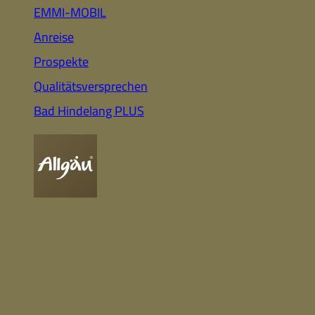
Auto
Highlights für Familien
EMMI-MOBIL
Anreise
Prospekte
CC-BY-ND
Nachhaltig
Qualitätsversprechen
& Gesund
Webcam
Bummeln &
Einkaufen
Bad Hindelang PLUS