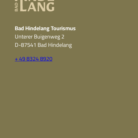
Bad Hindelang Tourismus
Unterer Buigenweg 2
D-87541 Bad Hindelang
+ 49 8324 8920
F
Y
I
a
o
n
c
u
s
e
t
t
b
u
a
o
b
g
o
e
r
k
a
m