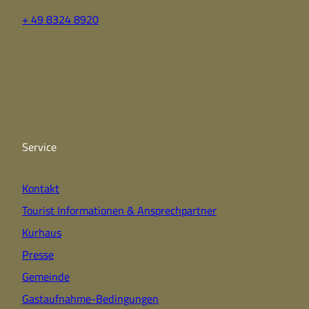
+ 49 8324 8920
F
Y
I
a
o
n
c
u
s
e
t
t
b
u
a
o
b
g
o
e
r
k
a
Service
m
Kontakt
Tourist Informationen & Ansprechpartner
Kurhaus
Presse
Gemeinde
Gastaufnahme-Bedingungen