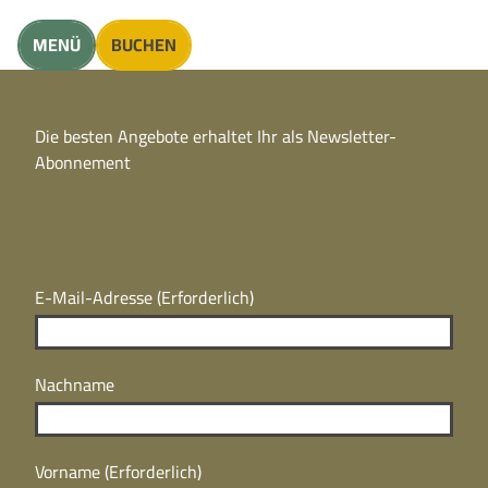
unft finden
MENÜ
BUCHEN
CC
BY
Die besten Angebote erhaltet Ihr als Newsletter-
N
CC
Abonnement
BY
N
E-Mail-Adresse
(Erforderlich)
Nachname
Vorname
(Erforderlich)