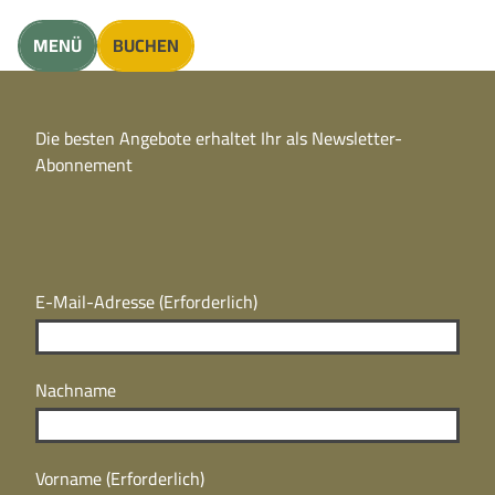
unft finden
MENÜ
BUCHEN
CC
BY
Die besten Angebote erhaltet Ihr als Newsletter-
N
CC
Abonnement
BY
N
E-Mail-Adresse
(Erforderlich)
Nachname
Vorname
(Erforderlich)