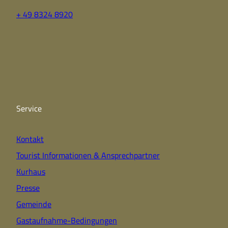
+ 49 8324 8920
F
Y
I
a
o
n
c
u
s
e
t
t
b
u
a
o
b
g
o
e
r
k
a
Service
m
Kontakt
Tourist Informationen & Ansprechpartner
Kurhaus
Presse
Gemeinde
Gastaufnahme-Bedingungen