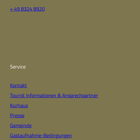
+ 49 8324 8920
F
Y
I
a
o
n
c
u
s
e
t
t
b
u
a
o
b
g
o
e
r
k
a
Service
m
Kontakt
Tourist Informationen & Ansprechpartner
Kurhaus
Presse
Gemeinde
Gastaufnahme-Bedingungen