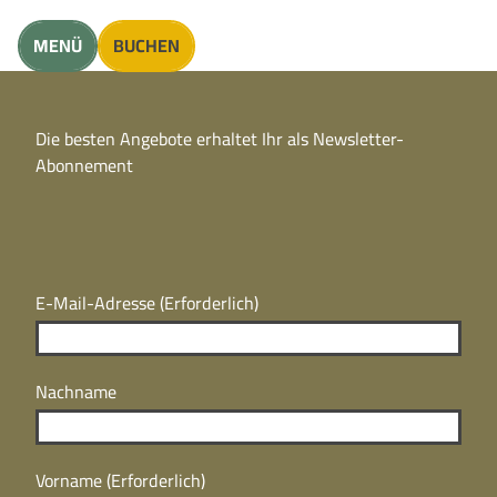
unft finden
MENÜ
BUCHEN
CC
BY
Die besten Angebote erhaltet Ihr als Newsletter-
N
CC
Abonnement
BY
N
E-Mail-Adresse
(Erforderlich)
Nachname
Vorname
(Erforderlich)