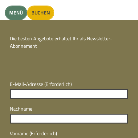
unft finden
MENÜ
BUCHEN
CC
BY
Die besten Angebote erhaltet Ihr als Newsletter-
N
CC
Abonnement
BY
N
E-Mail-Adresse
(Erforderlich)
Nachname
Vorname
(Erforderlich)