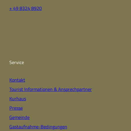
+ 49 8324 8920
F
Y
I
a
o
n
c
u
s
e
t
t
b
u
a
o
b
g
o
e
r
k
a
Service
m
Kontakt
Tourist Informationen & Ansprechpartner
Kurhaus
Presse
Gemeinde
Gastaufnahme-Bedingungen