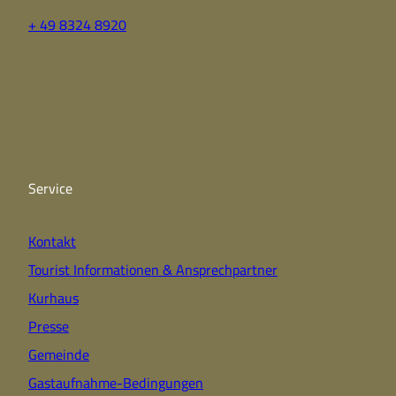
+ 49 8324 8920
F
Y
I
a
o
n
c
u
s
e
t
t
b
u
a
o
b
g
o
e
r
k
a
Service
m
Kontakt
Tourist Informationen & Ansprechpartner
Kurhaus
Presse
Gemeinde
Gastaufnahme-Bedingungen