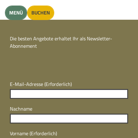
unft finden
MENÜ
BUCHEN
CC
BY
Die besten Angebote erhaltet Ihr als Newsletter-
N
CC
Abonnement
BY
N
E-Mail-Adresse
(Erforderlich)
Nachname
Vorname
(Erforderlich)