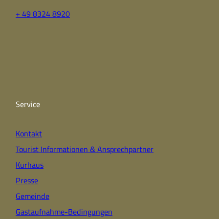
+ 49 8324 8920
F
Y
I
a
o
n
c
u
s
e
t
t
b
u
a
o
b
g
o
e
r
k
a
Service
m
Kontakt
Tourist Informationen & Ansprechpartner
Kurhaus
Presse
Gemeinde
Gastaufnahme-Bedingungen