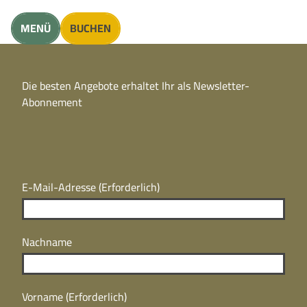
unft finden
MENÜ
BUCHEN
CC
BY
Die besten Angebote erhaltet Ihr als Newsletter-
N
CC
Abonnement
BY
N
E-Mail-Adresse
(Erforderlich)
Nachname
Vorname
(Erforderlich)