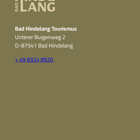
Bad Hindelang Tourismus
Unterer Buigenweg 2
D-87541 Bad Hindelang
+ 49 8324 8920
F
Y
I
a
o
n
c
u
s
e
t
t
b
u
a
o
b
g
o
e
r
k
a
m