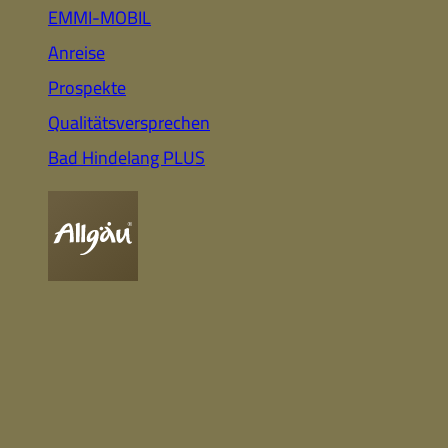
Auto
Highlights für Familien
EMMI-MOBIL
Anreise
Prospekte
CC-BY-ND
Nachhaltig
Qualitätsversprechen
& Gesund
Webcam
Bummeln &
Einkaufen
Bad Hindelang PLUS