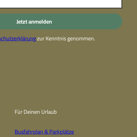
-
Kostenlose Leistungen im
Urlaub
Jetzt anmelden
Alle Erlebnisse
chutzerklärung
zur Kenntnis genommen.
Gutscheine
Gutschein-
partner
Winter
Sehenswert
Gutschein
Unterkünfte finden
Fanartikel
Prospekte
Für Deinen Urlaub
CC-BY-NC-ND
Busfahrplan & Parkplätze
Urlaub ohne