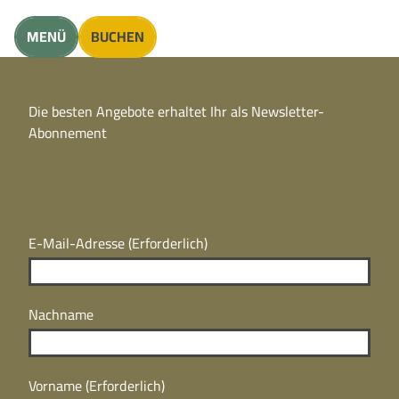
unft finden
MENÜ
BUCHEN
CC
BY
Die besten Angebote erhaltet Ihr als Newsletter-
N
CC
Abonnement
BY
N
E-Mail-Adresse
(Erforderlich)
Nachname
Vorname
(Erforderlich)