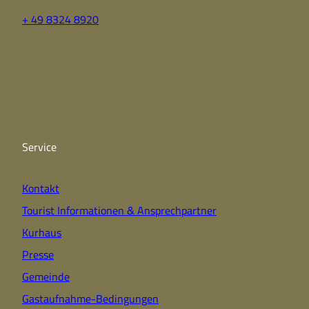
+ 49 8324 8920
F
Y
I
a
o
n
c
u
s
e
t
t
b
u
a
o
b
g
o
e
r
k
a
Service
m
Kontakt
Tourist Informationen & Ansprechpartner
Kurhaus
Presse
Gemeinde
Gastaufnahme-Bedingungen