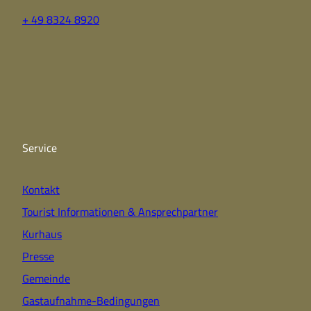
+ 49 8324 8920
F
Y
I
a
o
n
c
u
s
e
t
t
b
u
a
o
b
g
o
e
r
k
a
Service
m
Kontakt
Tourist Informationen & Ansprechpartner
Kurhaus
Presse
Gemeinde
Gastaufnahme-Bedingungen