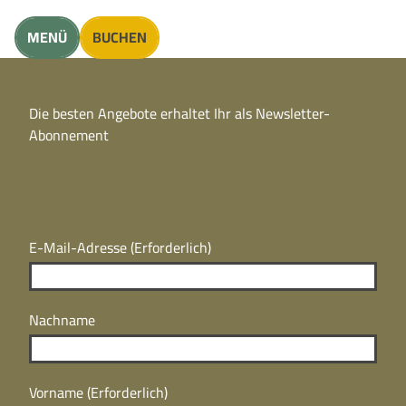
unft finden
MENÜ
BUCHEN
CC
BY
Die besten Angebote erhaltet Ihr als Newsletter-
N
CC
Abonnement
BY
N
E-Mail-Adresse
(Erforderlich)
Nachname
Vorname
(Erforderlich)