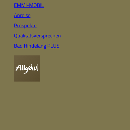
Auto
Highlights für Familien
EMMI-MOBIL
Anreise
Prospekte
CC-BY-ND
Nachhaltig
Qualitätsversprechen
& Gesund
Webcam
Bummeln &
Einkaufen
Bad Hindelang PLUS