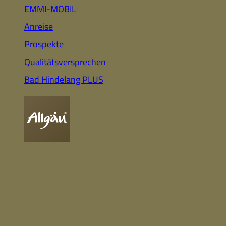
Auto
Highlights für Familien
EMMI-MOBIL
Anreise
Prospekte
CC-BY-ND
Nachhaltig
Qualitätsversprechen
& Gesund
Webcam
Bummeln &
Einkaufen
Bad Hindelang PLUS