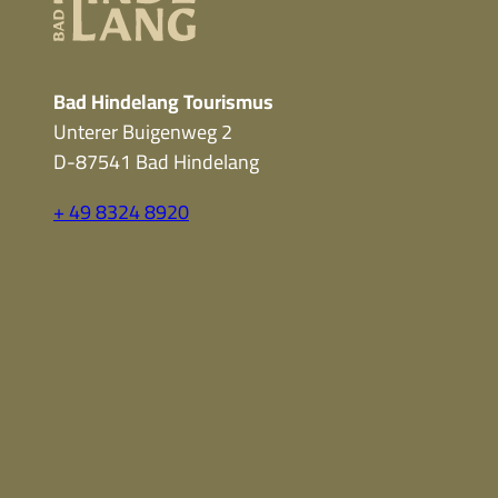
Bad Hindelang Tourismus
Unterer Buigenweg 2
D-87541 Bad Hindelang
+ 49 8324 8920
F
Y
I
a
o
n
c
u
s
e
t
t
b
u
a
o
b
g
o
e
r
k
a
m