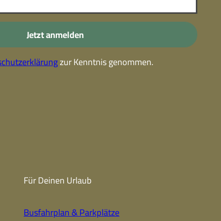
-
Kostenlose Leistungen im
Urlaub
Jetzt anmelden
Alle Erlebnisse
chutzerklärung
zur Kenntnis genommen.
Gutscheine
Gutschein-
partner
Winter
Sehenswert
Gutschein
Unterkünfte finden
Fanartikel
Prospekte
Für Deinen Urlaub
CC-BY-NC-ND
Busfahrplan & Parkplätze
Urlaub ohne