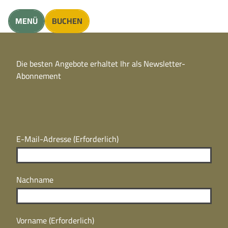
unft finden
MENÜ
BUCHEN
CC
BY
Die besten Angebote erhaltet Ihr als Newsletter-
N
CC
Abonnement
BY
N
E-Mail-Adresse
(Erforderlich)
Nachname
Vorname
(Erforderlich)