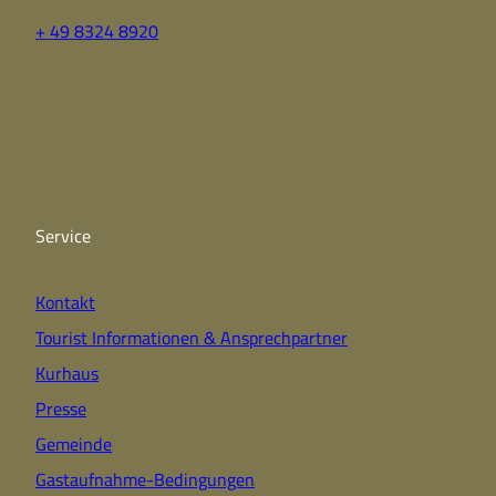
+ 49 8324 8920
F
Y
I
a
o
n
c
u
s
e
t
t
b
u
a
o
b
g
o
e
r
k
a
Service
m
Kontakt
Tourist Informationen & Ansprechpartner
Kurhaus
Presse
Gemeinde
Gastaufnahme-Bedingungen