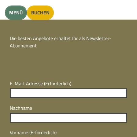
unft finden
MENÜ
BUCHEN
CC
BY
Die besten Angebote erhaltet Ihr als Newsletter-
N
CC
Abonnement
BY
N
E-Mail-Adresse
(Erforderlich)
Nachname
Vorname
(Erforderlich)