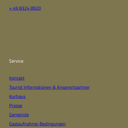
+ 49 8324 8920
F
Y
I
a
o
n
c
u
s
e
t
t
b
u
a
o
b
g
o
e
r
k
a
Service
m
Kontakt
Tourist Informationen & Ansprechpartner
Kurhaus
Presse
Gemeinde
Gastaufnahme-Bedingungen