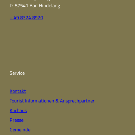
D-87541 Bad Hindelang
+ 49 8324 8920
F
Y
I
a
o
n
c
u
s
e
t
t
b
u
a
o
b
g
o
e
r
k
a
Service
m
Kontakt
Tourist Informationen & Ansprechpartner
Kurhaus
Presse
Gemeinde