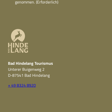
genommen.
(Erforderlich)
Bad Hindelang Tourismus
Unterer Buigenweg 2
D-87541 Bad Hindelang
+ 49 8324 8920
F
Y
I
a
o
n
c
u
s