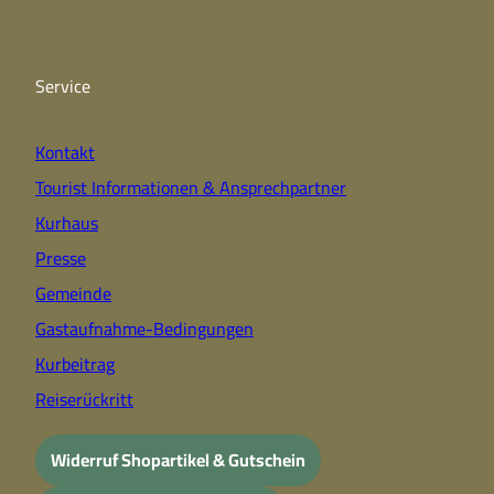
e
t
t
b
u
a
o
b
g
o
e
r
k
a
Service
m
Kontakt
Tourist Informationen & Ansprechpartner
Kurhaus
Presse
Gemeinde
Gastaufnahme-Bedingungen
Kurbeitrag
Reiserückritt
Widerruf Shopartikel & Gutschein