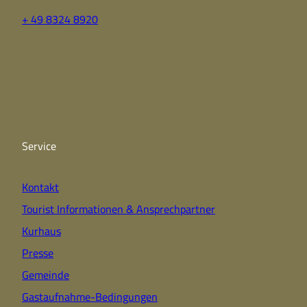
+ 49 8324 8920
F
Y
I
a
o
n
c
u
s
e
t
t
b
u
a
o
b
g
o
e
r
k
a
Service
m
Kontakt
Tourist Informationen & Ansprechpartner
Kurhaus
Presse
Gemeinde
Gastaufnahme-Bedingungen