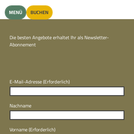
unft finden
MENÜ
BUCHEN
CC
BY
Die besten Angebote erhaltet Ihr als Newsletter-
N
CC
Abonnement
BY
N
E-Mail-Adresse
(Erforderlich)
Nachname
Vorname
(Erforderlich)