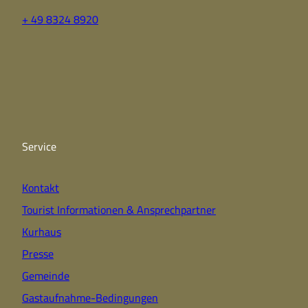
+ 49 8324 8920
F
Y
I
a
o
n
c
u
s
e
t
t
b
u
a
o
b
g
o
e
r
k
a
Service
m
Kontakt
Tourist Informationen & Ansprechpartner
Kurhaus
Presse
Gemeinde
Gastaufnahme-Bedingungen