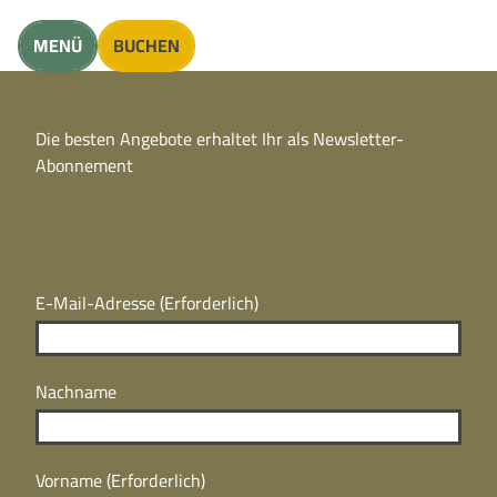
unft finden
MENÜ
BUCHEN
CC
BY
Die besten Angebote erhaltet Ihr als Newsletter-
N
CC
Abonnement
BY
N
E-Mail-Adresse
(Erforderlich)
Nachname
Vorname
(Erforderlich)