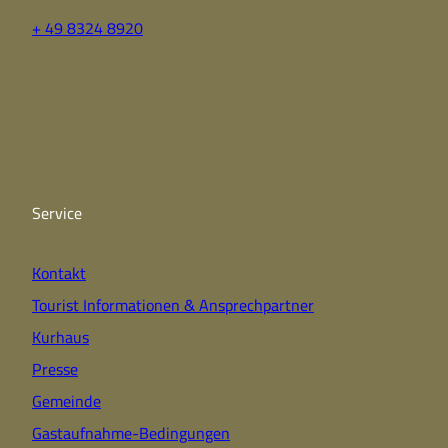
+ 49 8324 8920
F
Y
I
a
o
n
c
u
s
e
t
t
b
u
a
o
b
g
o
e
r
k
a
Service
m
Kontakt
Tourist Informationen & Ansprechpartner
Kurhaus
Presse
Gemeinde
Gastaufnahme-Bedingungen