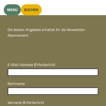
unft finden
MENÜ
BUCHEN
CC
BY
Die besten Angebote erhaltet Ihr als Newsletter-
N
CC
Abonnement
BY
N
E-Mail-Adresse
(Erforderlich)
Nachname
Vorname
(Erforderlich)