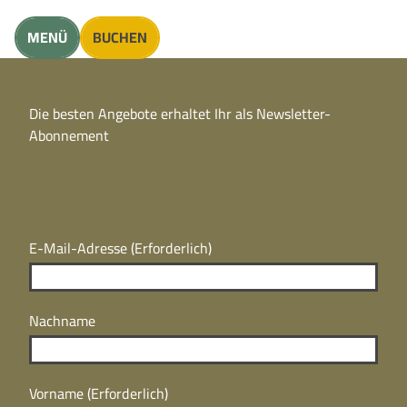
unft finden
MENÜ
BUCHEN
CC
BY
Die besten Angebote erhaltet Ihr als Newsletter-
N
CC
Abonnement
BY
N
E-Mail-Adresse
(Erforderlich)
Nachname
Vorname
(Erforderlich)