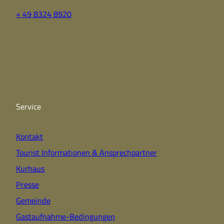
+ 49 8324 8920
F
Y
I
a
o
n
c
u
s
e
t
t
b
u
a
o
b
g
o
e
r
k
a
Service
m
Kontakt
Tourist Informationen & Ansprechpartner
Kurhaus
Presse
Gemeinde
Gastaufnahme-Bedingungen