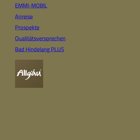
Auto
Highlights für Familien
EMMI-MOBIL
Anreise
Prospekte
CC-BY-ND
Nachhaltig
Qualitätsversprechen
& Gesund
Webcam
Bummeln &
Einkaufen
Bad Hindelang PLUS