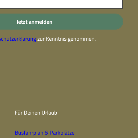
-
Kostenlose Leistungen im
Urlaub
Jetzt anmelden
Alle Erlebnisse
chutzerklärung
zur Kenntnis genommen.
Gutscheine
Gutschein-
partner
Winter
Sehenswert
Gutschein
Unterkünfte finden
Fanartikel
Prospekte
Für Deinen Urlaub
CC-BY-NC-ND
Busfahrplan & Parkplätze
Urlaub ohne