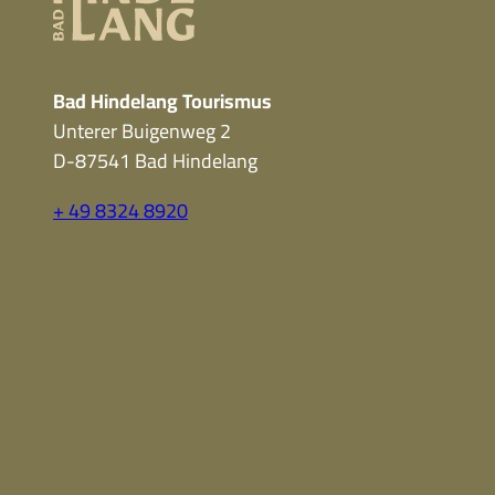
Bad Hindelang Tourismus
Unterer Buigenweg 2
D-87541 Bad Hindelang
+ 49 8324 8920
F
Y
I
a
o
n
c
u
s
e
t
t
b
u
a
o
b
g
o
e
r
k
a
m