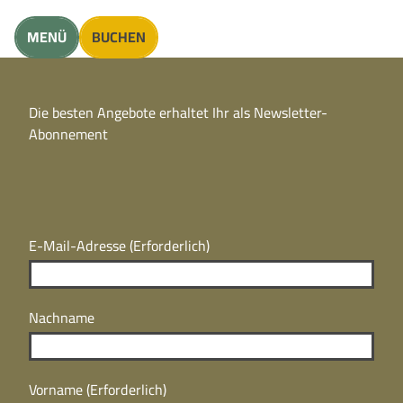
unft finden
MENÜ
BUCHEN
CC
BY
Die besten Angebote erhaltet Ihr als Newsletter-
N
CC
Abonnement
BY
N
E-Mail-Adresse
(Erforderlich)
Nachname
Vorname
(Erforderlich)