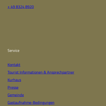
+ 49 8324 8920
F
Y
I
a
o
n
c
u
s
e
t
t
b
u
a
o
b
g
o
e
r
k
a
Service
m
Kontakt
Tourist Informationen & Ansprechpartner
Kurhaus
Presse
Gemeinde
Gastaufnahme-Bedingungen